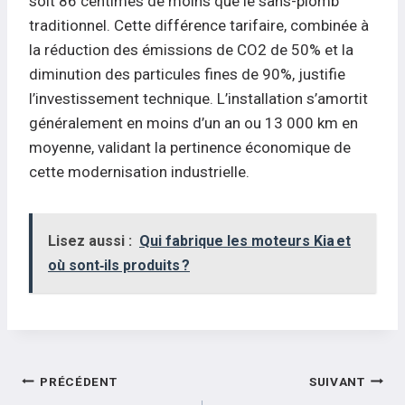
soit 86 centimes de moins que le sans-plomb
traditionnel. Cette différence tarifaire, combinée à
la réduction des émissions de CO2 de 50% et la
diminution des particules fines de 90%, justifie
l’investissement technique. L’installation s’amortit
généralement en moins d’un an ou 13 000 km en
moyenne, validant la pertinence économique de
cette modernisation industrielle.
Lisez aussi :
Qui fabrique les moteurs Kia et
où sont‑ils produits ?
Navigation
PRÉCÉDENT
SUIVANT