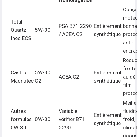
Homologation
Conçu
moteu
Total
PSA B71 2290
Entièrement
bonne
Quartz
5W-30
/ ACEA C2
synthétique
prote
Ineo ECS
anti-
encra
Réduc
frott
Castrol
5W-30
Entièrement
ACEA C2
au dé
Magnatec
C2
synthétique
film
prote
Meille
Autres
Variable,
fluidit
Entièrement
formules
0W-30
vérifier B71
froid, 
synthétique
0W-30
2290
clima
rigou