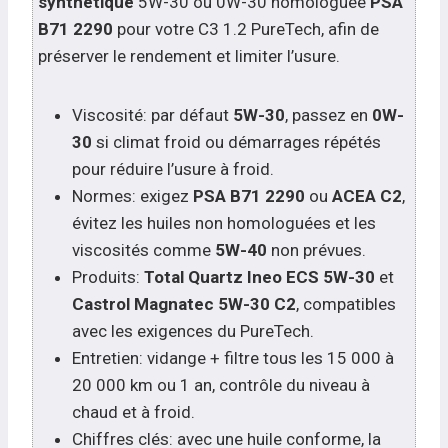
synthétique
5W-30 ou 0W-30 homologuée
PSA
B71 2290
pour votre C3 1.2 PureTech, afin de
préserver le rendement et limiter l’usure.
Viscosité: par défaut
5W-30
, passez en
0W-
30
si climat froid ou démarrages répétés
pour réduire l’usure à froid.
Normes: exigez
PSA B71 2290
ou
ACEA C2
,
évitez les huiles non homologuées et les
viscosités comme
5W-40
non prévues.
Produits:
Total Quartz Ineo ECS 5W-30
et
Castrol Magnatec 5W-30 C2
, compatibles
avec les exigences du PureTech.
Entretien: vidange + filtre tous les 15 000 à
20 000 km ou 1 an, contrôle du niveau à
chaud et à froid.
Chiffres clés: avec une huile conforme, la