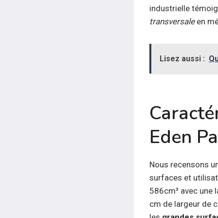
industrielle témoi
transversale
en mé
Lisez aussi :
Qu
Caracté
Eden Pa
Nous recensons u
surfaces et utilis
586cm³ avec une l
cm de largeur de c
les
grandes surfa