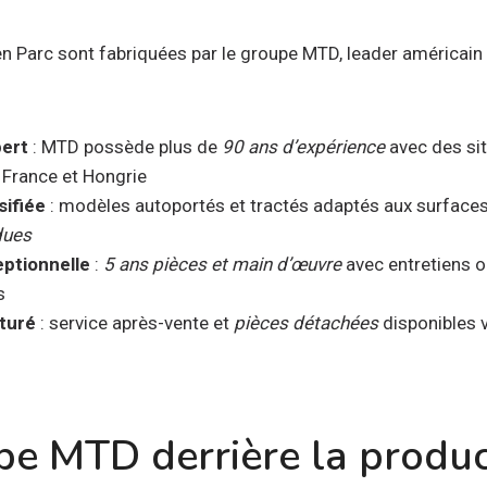
 Parc sont fabriquées par le groupe MTD, leader américain
pert
: MTD possède plus de
90 ans d’expérience
avec des si
 France et Hongrie
ifiée
: modèles autoportés et tractés adaptés aux surfac
dues
eptionnelle
:
5 ans pièces et main d’œuvre
avec entretiens o
s
turé
: service après-vente et
pièces détachées
disponibles 
pe MTD derrière la produc