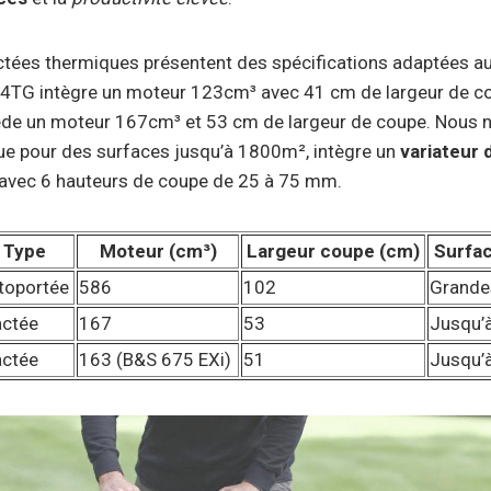
ctées thermiques présentent des spécifications adaptées a
34TG intègre un moteur 123cm³ avec 41 cm de largeur de cou
 un moteur 167cm³ et 53 cm de largeur de coupe. Nous n
 pour des surfaces jusqu’à 1800m², intègre un
variateur 
 avec 6 hauteurs de coupe de 25 à 75 mm.
Type
Moteur (cm³)
Largeur coupe (cm)
Surfa
toportée
586
102
Grande
actée
167
53
Jusqu’
actée
163 (B&S 675 EXi)
51
Jusqu’