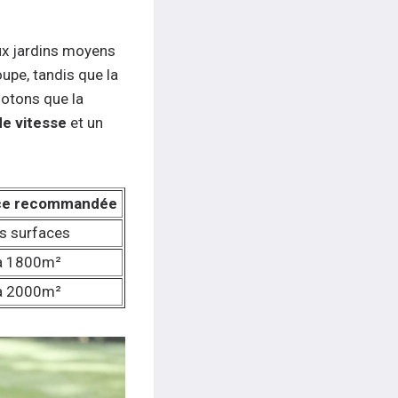
ux jardins moyens
pe, tandis que la
otons que la
de vitesse
et un
ce recommandée
s surfaces
à 1800m²
à 2000m²