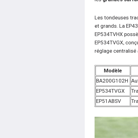
Les tondeuses tra
et grands. La EP4
EP534TVHX possède
EP534TVGX, conçue
réglage centralisé
Modèle
BA200G102H
Au
EP534TVGX
Tr
EP51ABSV
Tr