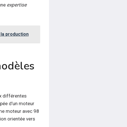
’une
expertise
 la production
modèles
 différentes
ipée d’un moteur
me moteur avec 98
ion orientée vers