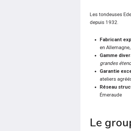
Les tondeuses Eden
depuis 1932.
Fabricant ex
en Allemagne,
Gamme divers
grandes éten
Garantie exc
ateliers agréé
Réseau struc
Émeraude
Le grou