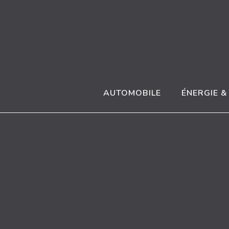
Aller
au
contenu
AUTOMOBILE
ÉNERGIE 