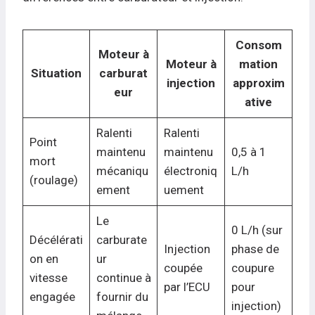
Consom
Moteur à
Moteur à
mation
Situation
carburat
injection
approxim
eur
ative
Ralenti
Ralenti
Point
maintenu
maintenu
0,5 à 1
mort
mécaniqu
électroniq
L/h
(roulage)
ement
uement
Le
0 L/h (sur
Décélérati
carburate
Injection
phase de
on en
ur
coupée
coupure
vitesse
continue à
par l’ECU
pour
engagée
fournir du
injection)