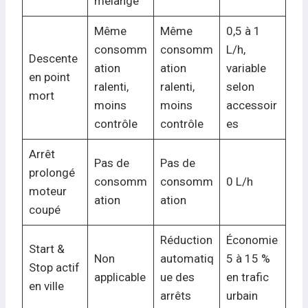
mélange
Même
Même
0,5 à 1
consomm
consomm
L/h,
Descente
ation
ation
variable
en point
ralenti,
ralenti,
selon
mort
moins
moins
accessoir
contrôle
contrôle
es
Arrêt
Pas de
Pas de
prolongé
consomm
consomm
0 L/h
moteur
ation
ation
coupé
Réduction
Économie
Start &
Non
automatiq
5 à 15 %
Stop actif
applicable
ue des
en trafic
en ville
arrêts
urbain